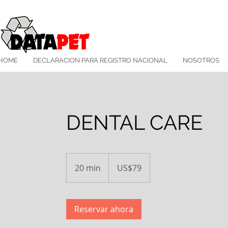
HOME
DECLARACION PARA REGISTRO NACIONAL
NOSOTROS
DENTAL CARE
79
dólares
20 min
2
US$79
estadounidenses
0
m
Reservar ahora
i